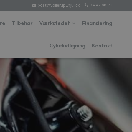
74 42 86 71
post@vollerup2hjul.dk


re
Tilbehør
Værkstedet
Finansiering
Cykeludlejning
Kontakt