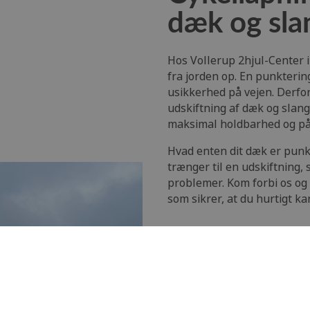
dæk og sla
Hos Vollerup 2hjul-Center i
fra jorden op. En punkterin
usikkerhed på vejen. Derfor
udskiftning af dæk og slang
maksimal holdbarhed og pål
Hvad enten dit dæk er punkte
trænger til en udskiftning, 
problemer. Kom forbi os og n
som sikrer, at du hurtigt ka