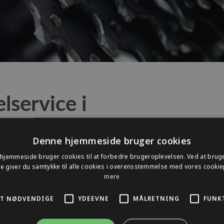
lservice i
Denne hjemmeside bruger cookies
 en opgave – det er en
hjemmeside bruger cookies til at forbedre brugeroplevelsen. Ved at brug
der fra start til slut. Vores
 giver du samtykke til alle cookies i overensstemmelse med vores cookiep
er klar til vejen, men også
mere
T NØDVENDIGE
YDEEVNE
MÅLRETNING
FUNK
 detaljeret check-liste til
nent finjusteres for