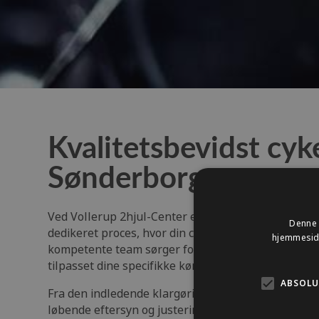
Kvalitetsbevidst cyke
Sønderborg
Ved Vollerup 2hjul-Center er cykelservice ikke blot
Denne 
dedikeret proces, hvor din cykel er i ekspertens hæn
hjemmeside
kompetente team sørger for, at din cykel ikke bare 
tilpasset dine specifikke kørebehov.
ABSOLU
Fra den indledende klargøring og gennemgang via en
løbende eftersyn og justeringer; hver enkelt kompo