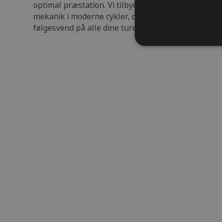
optimal præstation. Vi tilbyder også skræddersyet 
mekanik i moderne cykler, der sikrer at din cykel fo
følgesvend på alle dine ture rundt i Sønderborg o