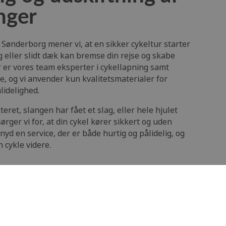
nger
 Sønderborg mener vi, at en sikker cykeltur starter
g eller slidt dæk kan bremse din rejse og skabe
 er vores team eksperter i cykellapning samt
e, og vi anvender kun kvalitetsmaterialer for
idelighed.
ret, slangen har fået et slag, eller hele hjulet
sørger vi for, at din cykel kører sikkert og uden
yd en service, der er både hurtig og pålidelig, og
n cykle videre.