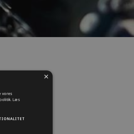
×
e vores
olitik.
Læs
TIONALITET